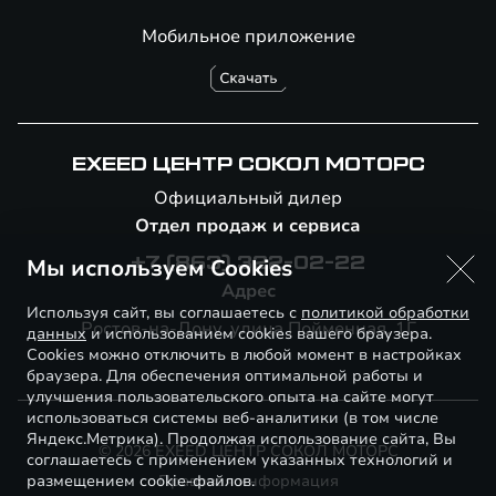
Мобильное приложение
EXEED ЦЕНТР СОКОЛ МОТОРС
Официальный дилер
Отдел продаж и сервиса
Мы используем Cookies
+7 (863) 322-02-22
Адрес
Используя сайт, вы соглашаетесь с
политикой обработки
Ростов-на-Дону, улица Пойменная, 1Г
данных
и использованием cookies вашего браузера.
Cookies можно отключить в любой момент в настройках
браузера. Для обеспечения оптимальной работы и
улучшения пользовательского опыта на сайте могут
использоваться системы веб-аналитики (в том числе
Яндекс.Метрика). Продолжая использование сайта, Вы
© 2026 EXEED ЦЕНТР СОКОЛ МОТОРС
соглашаетесь с применением указанных технологий и
размещением cookie-файлов.
Правовая информация