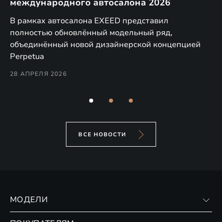
международного автосалона 2026
E
в
а,
В рамках автосалона EXEED представил
EX
полностью обновлённый модельный ряд,
по
объединённый новой дизайнерской концепцией
(н
Perpetua
Co
28 АПРЕЛЯ 2026
24
ВСЕ НОВОСТИ
МОДЕЛИ
VX