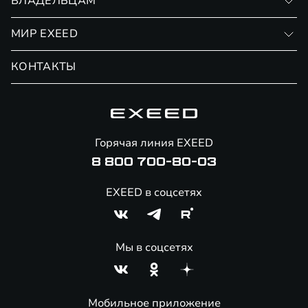
ВЛАДЕЛЬЦАМ
Финансовые программы
Личный кабинет
МИР EXEED
Страхование
Записаться на сервис
Обмен / Trade-in
Новости и события
КОНТАКТЫ
Сервис
Специальные предложения
Технологии EXEED
Гарантия EXEED
Корпоративным клиентам
Знаковые клиенты EXEED
Помощь на дорогах
Онлайн-магазин аксессуаров
Горячая линия EXEED
Специальные предложение
8 800 700-80-03
EXEED в соцсетях
Мы в соцсетях
Мобильное приложение