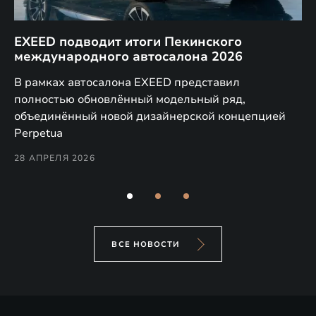
EXEED подводит итоги Пекинского
Д
международного автосалона 2026
E
в
а,
В рамках автосалона EXEED представил
EX
полностью обновлённый модельный ряд,
по
объединённый новой дизайнерской концепцией
(н
Perpetua
Co
28 АПРЕЛЯ 2026
24
ВСЕ НОВОСТИ