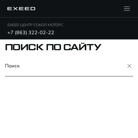
EXEED ЦЕНТР СОКОЛ МОТОРС
+7 (863) 322-02-22
ПОИСК ПО САЙТУ
Оч